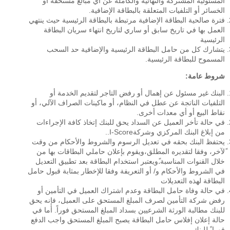
المسئولية المشتركة والنهائية والكاملة عن أي مبالغ مستحقة أو
الخسائر أو التلفيات المتعلقة بالبطاقة الإضافية.
فترة صالحية البطاقة الإضافية مرتبطة بالبطاقة الرئيسية حيث ينتهي
العمل بها في تاريخ سابق أو ساري لتاريخ انتهاء سريان البطاقة
الرئيسية
يتشارك كل من حامل البطاقة الرئيسية والإضافية حد السحب
المسموح للبطاقة الرئيسية.
شروط عامة:
البنك غير مسئول عن إهمال أو رفض التاجر لتقديم الخدمة أو
التلفيات الناتجة عن عطل في النظام، أو ماكينات الصراف الآلي، أو
نقاط البيع أو أي معدات أخرى.
في حالة تأخر العميل عن السداد يحق للبنك إتخاذ كافة الإجراءات
من إبلاغ البنك المركزي وشركةI-Score..
يحتفظ البنك بحقه في تعديل الرسوم والشروط والأحكام من وقت
ًلآخر، وفقا لتقديره المطلق،ويقوم بإعلان حاملي البطاقات بها من
خلال القنوات المناسبة.ًويعتبر استخدام البطاقة بعد تطبيق التعديل
في الشروط والأحكام و/ أو التعريفة وفقا للإخطار بمثابة قبول حامل
البطاقة لهذه التعديلات
في حالة وفاة حامل البطاقة وعدم اشتراك العميل في التأمين أو
رفض شركة التأمين لصرف المبلغ المستحق على العميل، فإنه يحق
للبنك مطالبة الورثة الشرعيين بسداد المبلغ المستحق فوراً. أما في
حالة إعلان إفلاس حامل البطاقة يصبح المبلغ المستحق واجب الدفع
فورا ً للبنك