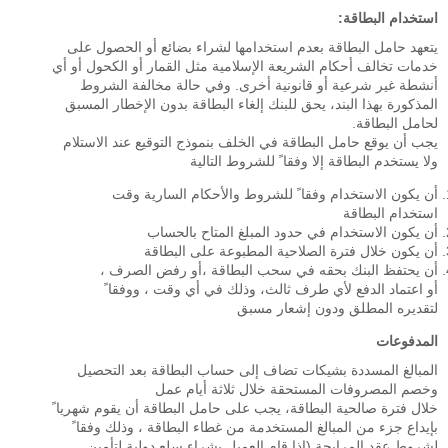
استخدام البطاقة:
يتعهد حامل البطاقة بعدم استخدامها لشراء بضائع أو الحصول على
خدمات تخالف أحكام الشريعة الإسلامية مثل القمار أو الكحول أو أي
أنشطة غير شرعية أو قانونية أخرى. وفي حالة مخالفة الشروط
المذكورة بهذا البند، يحق للبنك إلغاء البطاقة بدون الإخطار المسبق
لحامل البطاقة.
يجب أن يوقع حامل البطاقة في الخلف بنموذج التوقيع عند الاستلام
ولا يستخدم البطاقة إلا وفقا ً للشروط التالية
أن يكون الاستخدام وفقا ً للشروط والأحكام السارية وقت
استخدام البطاقة
أن يكون الاستخدام في حدود المبلغ المتاح بالحساب
أن يكون خلال فترة الصلاحية المطبوعة على البطاقة
أن يحتفظ البنك بحقه في سحب البطاقة ،أو رفض الصرف ،
أو اعتماد الدفع لأي طرف ثالث، وذلك في أي وقت ، ووفقا ً
لتقديره المطلق ودون إشعار مسبق
المدفوعات
المبالغ المسددة بشيكات تضاف إلى حساب البطاقة بعد التحصيل
وخصم المصروفات المستحقة خلال ثلاثة أيام عمل
خلال فترة صالحية البطاقة، يجب على حامل البطاقة أن يقوم شهريا ً
بإيداع جزء من المبالغ المستخدمة من غطاء البطاقة ، وذلك وفقا ً
لشروط عقد المرابحة (إذا قام العميل بشراء سلع دولية لتأمين