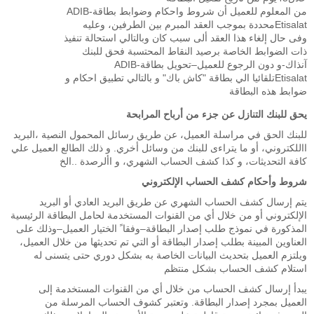
من المعلوم للعميل أن شروط واحكام وضوابط بطاقةADIB-
Etisalatمحددة بموجب العقد المبرم بين الطرفين، وعليه
وفى حال إلغاء هذا العقد ألى سبب كان وبالتالي استحالة تنفيذ
ذات الضوابط الخاصة برصيد النقاط المحتسبة فحق للبنك
آنذاك-و دون الرجوع للعميل–تحويل بطاقةADIB-
Etisalatتلقائيا الي بطاقة "كاش باك" و بالتالي تطبيق احكام و
ضوابط هذه البطاقة
يحق للبنك التنازل عن جزء من أرباح المرابحة
للبنك الحق في مراسلة العميل، عن طريق رسائل المحمول النصية ،البريد
االلكتروني، أو ما يتراءى للبنك من وسائل أخري. و ذلك الطالع العميل علي
كافة التحديثات، و كذا كشف الحساب الشهري، و األرصدة ..الخ
شروط وأحكام كشف الحساب الإلكتروني
يتم إرسال كشف الحساب الشهري عن طريق البريد العادي أو البريد
الإلكتروني أو من خلال أي من القنوات المستخدمة لحامل البطاقة الرئيسية
المذكورة في نموذج طلب إصدار البطاقة–وفقا ً الختيار العميل–وذلك على
العناوين المبينة بطلب إصدار البطاقة أو التي تم تحديثها من خلال العميل،
ويلتزم العميل بتحديث البيانات الخاصة به بشكل دوري حتى يتسنى له
استلام كشف الحساب بشكل منتظم
يبدأ إرسال كشف الحساب من خلال أي من القنوات المستخدمة إلى
العميل بمجرد إصدار البطاقة. وتعتبر كشوف الحساب المرسلة من