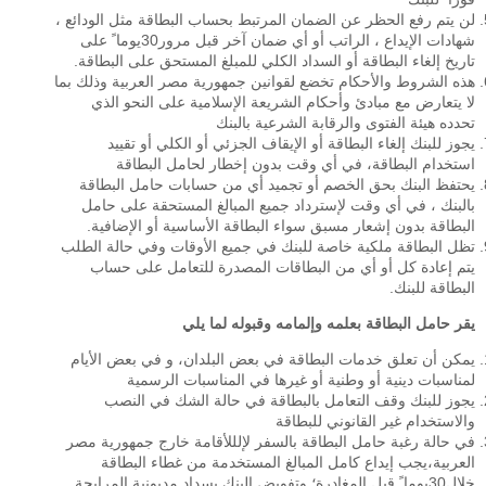
لن يتم رفع الحظر عن الضمان المرتبط بحساب البطاقة مثل الودائع ،
شهادات الإيداع ، الراتب أو أي ضمان آخر قبل مرور30يوما ً على
تاريخ إلغاء البطاقة أو السداد الكلي للمبلغ المستحق على البطاقة.
هذه الشروط والأحكام تخضع لقوانين جمهورية مصر العربية وذلك بما
لا يتعارض مع مبادئ وأحكام الشريعة الإسلامية على النحو الذي
تحدده هيئة الفتوى والرقابة الشرعية بالبنك
يجوز للبنك إلغاء البطاقة أو الإيقاف الجزئي أو الكلي أو تقييد
استخدام البطاقة، في أي وقت بدون إخطار لحامل البطاقة
يحتفظ البنك بحق الخصم أو تجميد أي من حسابات حامل البطاقة
بالبنك ، في أي وقت لإسترداد جميع المبالغ المستحقة على حامل
البطاقة بدون إشعار مسبق سواء البطاقة الأساسية أو الإضافية.
تظل البطاقة ملكية خاصة للبنك في جميع الأوقات وفي حالة الطلب
يتم إعادة كل أو أي من البطاقات المصدرة للتعامل على حساب
البطاقة للبنك.
يقر حامل البطاقة بعلمه وإلمامه وقبوله لما يلي
يمكن أن تعلق خدمات البطاقة في بعض البلدان، و في بعض الأيام
لمناسبات دينية أو وطنية أو غيرها في المناسبات الرسمية
يجوز للبنك وقف التعامل بالبطاقة في حالة الشك في النصب
والاستخدام غير القانوني للبطاقة
في حالة رغبة حامل البطاقة بالسفر لإلللأقامة خارج جمهورية مصر
العربية،يجب إيداع كامل المبالغ المستخدمة من غطاء البطاقة
خلال30يوما ً قبل المغادرة؛ وتفويض البنك بسداد مديونية المرابحة