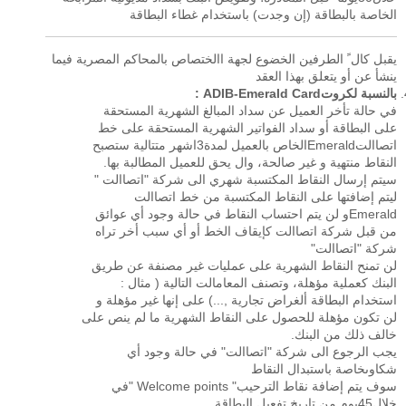
الخاصة بالبطاقة (إن وجدت) باستخدام غطاء البطاقة
يقبل كال ً الطرفين الخضوع لجهة االختصاص بالمحاكم المصرية فيما
ينشأ عن أو يتعلق بهذا العقد
بالنسبة لكروتADIB-Emerald Card :
في حالة تأخر العميل عن سداد المبالغ الشهرية المستحقة
على البطاقة أو سداد الفواتير الشهرية المستحقة على خط
اتصاالتEmeraldالخاص بالعميل لمدة3اشهر متتالية ستصبح
النقاط منتهية و غير صالحة، وال يحق للعميل المطالبة بها.
سيتم إرسال النقاط المكتسبة شهري الى شركة "اتصاالت "
ليتم إضافتها على النقاط المكتسبة من خط اتصاالت
Emeraldو لن يتم احتساب النقاط في حالة وجود أي عوائق
من قبل شركة اتصاالت كإيقاف الخط أو أي سبب أخر تراه
شركة "اتصاالت"
لن تمنح النقاط الشهرية على عمليات غير مصنفة عن طريق
البنك كعملية مؤهلة، وتصنف المعامالت التالية ( مثال :
استخدام البطاقة ألغراض تجارية ,...) على إنها غير مؤهلة و
لن تكون مؤهلة للحصول على النقاط الشهرية ما لم ينص على
خالف ذلك من البنك.
يجب الرجوع الى شركة "اتصاالت" في حالة وجود أي
شكاوىخاصة باستبدال النقاط
سوف يتم إضافة نقاط الترحيب" Welcome points "في
خلال45يوم من تاريخ تفعيل البطاقة