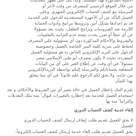
الأمنية المذكورة بهذا المستند، وكذا تلك التي تظهر كتحديثات
من خلال الموقع الرسمي للمصرف من وقت لآخر أو
المرسلة مع كشف الحساب الإلكتروني الشهري. وعلى
العميل التأكد من أن الأجهزة المستخدمة للدخول على الخدمة
قد تم إعدادها بشكل آمن وتزويدها ببرامج وأدوات الحماية
اللازمة ضد الفيروسات وبرامج التطفل، بحيث يعد مسؤولا
عن أي خطأ أو ضرر يحدث نتيجة عدم التزامه بالتعليمات
والشروط والأحكام المذكورة دون أي مسؤولية علي المصرف
لحفاظ على سرية كلمة السر الخاصة بالعميل وخصوصية
الدخول على البريد الإلكتروني الخاص به هو مسئولية العميل
المنفردة، بحيث لا يكون مصرف أبو ظبى الإسلامي-مصر
مسئولا ً في أي وقت عن إطلاع الغير على أي من البيانات
المتعلقة بحساباتكم والمرسلة إليكم بواسطة البريدالإلكتروني
من جانبه، ولا يحق لكم الرجوع عليه قانونا ً في أي مما يتعلق
بهذا الشأن
يلتزم البنك بإخطار العميل في حالة تغيير أي من الشروط والأحكام، و يعد
استخدام العميل للخدمة بعد إخطاره بالتغييرات قبوال ً منه بتلك التعديلات
والتزاما ً منه بها
إلغاء خدمة كشف الحساب الدوري
لا يحق للعميل تقديم طلب إيقاف إرسال كشف الحساب الدوري
للعميل
يحق للعميل تقديم طلب إلغاء خدمة إرسال كشف الحساب إلكترونياً،