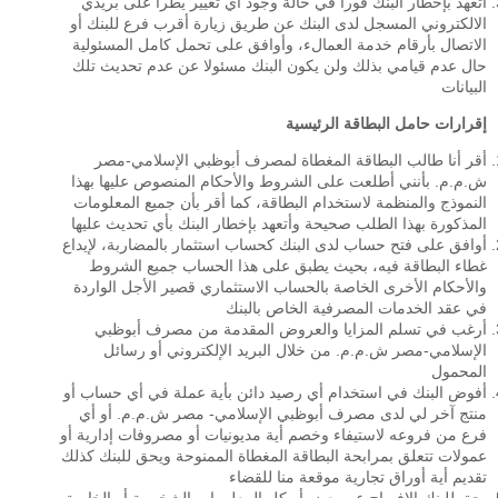
أتعهد بإخطار البنك فورا في حالة وجود أي تغيير يطرأ على بريدي
الالكتروني المسجل لدى البنك عن طريق زيارة أقرب فرع للبنك أو
الاتصال بأرقام خدمة العمالء، وأوافق على تحمل كامل المسئولية
حال عدم قيامي بذلك ولن يكون البنك مسئولا عن عدم تحديث تلك
البيانات
إقرارات حامل البطاقة الرئيسية
أقر أنا طالب البطاقة المغطاة لمصرف أبوظبي الإسلامي-مصر
ش.م.م. بأنني أطلعت على الشروط والأحكام المنصوص عليها بهذا
النموذج والمنظمة لاستخدام البطاقة، كما أقر بأن جميع المعلومات
المذكورة بهذا الطلب صحيحة وأتعهد بإخطار البنك بأي تحديث عليها
أوافق على فتح حساب لدى البنك كحساب استثمار بالمضاربة، لإيداع
غطاء البطاقة فيه، بحيث يطبق على هذا الحساب جميع الشروط
والأحكام الأخرى الخاصة بالحساب الاستثماري قصير الأجل الواردة
في عقد الخدمات المصرفية الخاص بالبنك
أرغب في تسلم المزايا والعروض المقدمة من مصرف أبوظبي
الإسلامي-مصر ش.م.م. من خلال البريد الإلكتروني أو رسائل
المحمول
أفوض البنك في استخدام أي رصيد دائن بأية عملة في أي حساب أو
منتج آخر لي لدى مصرف أبوظبي الإسلامي- مصر ش.م.م. أو أي
فرع من فروعه لاستيفاء وخصم أية مديونيات أو مصروفات إدارية أو
عمولات تتعلق بمرابحة البطاقة المغطاة الممنوحة ويحق للبنك كذلك
تقديم أية أوراق تجارية موقعة منا للقضاء