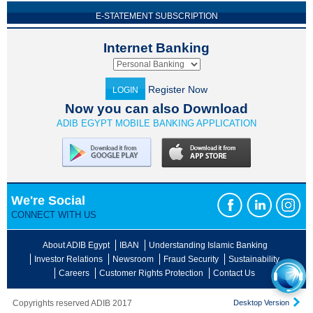
E-STATEMENT SUBSCRIPTION
Internet Banking
Register Now
LOGIN
Now you can also Download
ADIB EGYPT MOBILE BANKING APPLICATION
We're Social
CONNECT WITH US
About ADIB Egypt
IBAN
Understanding Islamic Banking
Investor Relations
Newsroom
Fraud Security
Sustainability
Careers
Customer Rights Protection
Contact Us
Copyrights reserved ADIB 2017
Desktop Version