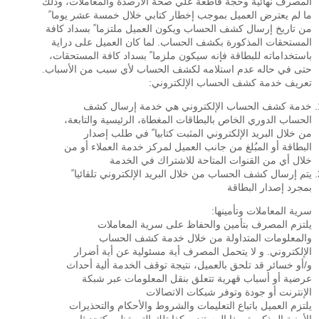
المصرف نهائية وحجة قاطعة علي صحة الأرصدة والمعاملات، وذلك
ما لم يعترض العميل بموجب إخطار كتابي خلال خمسة عشر يوما ً
من تاريخ إرسال كشف الحساب ويكون العميل ملتزما ً بسداد كافة
المستحقات المذكورة بكشف الحساب. لما كان العميل على دراية
باستخداماته للبطاقة فإنه سيكون ملزما ً بسداد كافة المستحقات،
حتى في حاله عدم استلامه لكشف الحساب لأي سبب من الأسباب.
تعريف خدمة كشف الحساب الإلكتروني:
خدمة كشف الحساب الإلكتروني هي خدمة إرسال كشف
الحساب الدوري الخاص بالبطاقات المغطاة، الرئيسية والتابعة،
من خلال البريد الإلكتروني المثبت كتابيا ً في طلب إصدار
البطاقة أو المبُلغ من جانب العميل لمركز خدمة العملاء أو من
خلال أي من القنوات المتاحة للاشتراك في الخدمة
يتم إرسال كشف الحساب من خلال البريد الإلكتروني تلقائيا ً
بمجرد إصدار البطاقة
سرية المعاملات وتأمينها:
يلتزم المصرف بتأمين والحفاظ على سرية المعاملات
والمعلومات المتداولة من خلال خدمة كشف الحساب
الإلكتروني. و لا يتحمل المصرف أية مسئولية عن أية أضرار
و/أو خسائر قد تلحق بالعميل، نتيجة توقف الخدمة ألية أحداث
عرضية أو أسباب قهرية تتعلق بنقل المعلومات عبر شبكة
الإنترنت أو جودة وتوفر شبكات الاتصالات
يلتزم العميل باتباع التعليمات والشروط والأحكام والتحذيرات