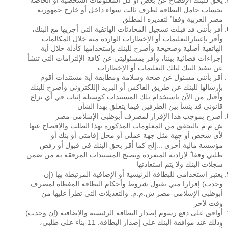
يحق للبنك الإفصاح عن بعض أو كل المعلومات الشخصية أو الخاصة
بحساب حامل البطاقة لطرف ثالث سواء داخل أو خارج جمهورية
مصر العربية وفقا ً لتقديره المطلق
أقر بأنني قد قبلت تسجيل المحادثات الهاتفية التى أجريها مع البنك،
وأقر بإعتبارالتعليمات أو الإخطارات الواردة منه خلال المكالمات
الهاتفية أصلية وصحيحة وأصرح للبنك بإستخدامها كأدلة خلال أية
إجراءات قضائية بيننا، وأقر بمسئوليتي عن كافة الإلتزامات التي تنشأ
عن تنفيذ البنك لتلك التعليمات أو الإخطارات
أقر بأنني مسئول عن صحة وسلامة ومطابقة أية مستندات أقوم
بإرسالها للبنك عن طريق الفاكس أو البريد اإللكتروني وأصرح للبنك
وأقبل من الآن باستخدام تلك المستندات كوسيلة إثبات في أي نزاع
قانوني قد ينشأ بين الطرفين فيما يتعلق بهذا الشأن
أصرح بموجب هذا الإقرار لمصرف أبوظبي الإسلامي-مصر
ش.م.م.بالتحقق من المعلومات المذكورة بهذا الطلب والإفصاح عنها
لأي شخص أو جهة مثل جهة عملي أو محل إقامتي أو بنك أو
مؤسسة مالية أخرى ...إلخ كما أقر بحق البنك في قبول أو رفض
طلبي وفقا ً لإرادته المنفردة وتصبح المستندات المرفقة به من ضمن
سجلات البنك ولا يتم استعادتها
يعتبر استخدامي للبطاقة الرئيسية أو الإضافية المرتبطة بها (إن
وجدت) إقرارا مني بقبول شروط وأحكام البطاقة المغطاة لمصرف
أبوظبي الإسلامي-مصر ش.م.م. والتعديلات التي تطرأ عليها من
وقت لآخر
أوافق على دفع رسوم إصدار البطاقة الرئيسية والإضافية (إن وجدت)
وذلك عند موافقة البنك على إصدار البطاقة. 11-بناء على طلبي،