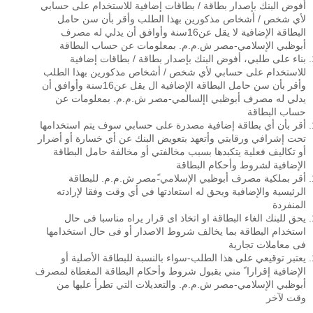
أفوض البنك بإصدار بطاقة / بطاقات إضافية للاستخدام على حسابي
لأي شخص / أشخاص مذكورين بهذا الطلب وأقر بأن سن حامل
البطاقة الإضافية لا يقل عن16سنة وأوافق أن يدلي له مصرف
أبوظبي الإسلامي-مصر ش.م.م. بمعلومات عن حساب البطاقة
بناء على طلبي، أفوض البنك بإصدار بطاقة / بطاقات إضافية
للاستخدام على حسابي لأي شخص / أشخاص مذكورين بهذا الطلب
وأقر بأن سن حامل البطاقة الإضافية ال يقل عن16سنة وأوافق أن
يدلي له مصرف أبوظبي اإلسالمي-مصر ش.م.م. بمعلومات عن
حساب البطاقة
أقر بأن أي بطاقة إضافية مصدرة على حسابي سوف يتم استخدامها
تحت إشرافي ورقابتي وأتعهد بتعويض البنك عن أي خسارة أو أضرار
أو تكاليف فعلية يتكبدها بسبب مخالفتي أو مخالفة حامل البطاقة
الإضافية لشروط وأحكام البطاقة
أقر بملكية مصرف أبوظبي الإسلامي-ًمصر ش.م.م. للبطاقة
الرئيسية والإضافية ويحق له استعادتها في أي وقت وفقا لإرادته
المنفردة
يحق للبنك الغاء البطاقة او اتخاذ اى قرار يراه مناسبا فى حال
استخدام البطاقة بما يخالف شروط الاصدار أو فى حال استخدامها
فى معاملات تجارية
يعتبر توقيعي على هذا الطلب-سواء بالنسبة للبطاقة الأصلية أو
الإضافية إقرارا ً مني بقبول شروط وأحكام البطاقة المغطاة لمصرف
أبوظبي الإسلامي-مصر ش.م.م. والتعديلات التي تطرأ عليها من
وقت لآخر