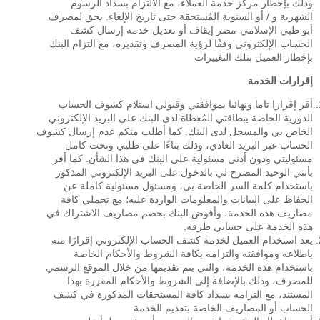
وذلك بإخطار مركز خدمة العملاء، مع الالتزام بسداد الرسوم
الشهرية و / أو السنوية المُستحقة حتى تاريخ الإلغاء. يحق لمصرف
أبو ظبي الإسلامي-مصر إيقاف أو تعديل خدمة إرسال كشف
الحساب الإلكتروني وفقًا لرؤية المصرف وتقديره، مع التزام البنك
بإخطار العميل بتلك التغييرات
إقرارات الخدمة
أقر إقرارا تاما ونهائيا بموافقتي وقبولي استلام كشوف الحساب
الدورية الخاصة ببطاقتي المُغطاة لدى البنك على البريد الإلكتروني
الخاص بي والمسجل لدى البنك. كما أطلب منكم عدم إرسال كشوف
الحساب عبر البريد العادي، وذلك بناءًا على طلبي وتحت كامل
مسئوليتي ودون أدنى مسئولية على البنك في هذا الشأن. كما أقر
بأنني الوحيد المصرح لي بالدخول على البريد الإلكتروني المذكور
باستخدام كلمة السر الخاصة بي، ومسئول مسئولية كاملة عن
الحفاظ على البيانات والمعلومات الواردة عليه؛ مع تحملي كافة
مصاريف هذه الخدمة، وأفوض البنك بخصم مصاريف الاشتراك في
هذه الخدمة على حسابي طرفه.
يعد استخدام العميل لخدمة كشف الحساب الإلكتروني إقرارًا منه
باطلاعه وموافقته والتزامه بكافة الشروط والأحكام الخاصة
باستخدام هذه الخدمة، والتي يتم تقديمها من خلال الموقع الرسمي
للمصرف، وذلك بالإضافة إلى الشروط والأحكام المقررة بهذا
المستند، مع التزامه بسداد كافة المستحقات المذكورة في كشف
الحساب أو المصاريف الخاصة بتقديم الخدمة