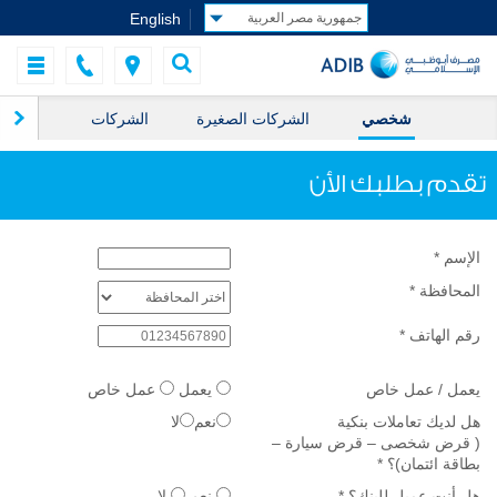
English
شخصي
الشركات الصغيرة
الشركات
ال
تقدم بطلبك الأن
الإسم
*
المحافظة
*
رقم الهاتف
*
يعمل / عمل خاص
يعمل
عمل خاص
هل لديك تعاملات بنكية
نعم
لا
( قرض شخصى – قرض سيارة –
بطاقة ائتمان)؟
*
هل أنت عميل للبنك؟
*
نعم
لا