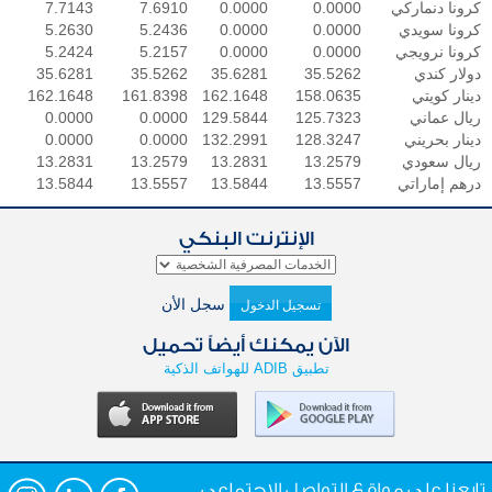
كرونا دنماركي
0.0000
0.0000
7.6910
7.7143
كرونا سويدي
0.0000
0.0000
5.2436
5.2630
كرونا نرويجي
0.0000
0.0000
5.2157
5.2424
دولار كندي
35.5262
35.6281
35.5262
35.6281
دينار كويتي
158.0635
162.1648
161.8398
162.1648
ريال عماني
125.7323
129.5844
0.0000
0.0000
دينار بحريني
128.3247
132.2991
0.0000
0.0000
ريال سعودي
13.2579
13.2831
13.2579
13.2831
درهم إماراتي
13.5557
13.5844
13.5557
13.5844
الإنترنت البنكي
سجل الأن
تسجيل الدخول
الآن يمكنك أيضاً تحميل
تطبيق ADIB للهواتف الذكية
تابعنا علي مواقع التواصل الإجتماعي