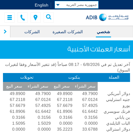
English
شخصي
الشركات الصغيرة
الشركات
ال
أسعار العملات الأجنبية
آخر تعديل تم في 6/8/2026 - 08:17 صباحاً (قد تتغير الأسعار وفقا لتغيرات
السوق)
العملة
بنكنوت
تحويلات
سعر الشراء
سعر البيع
سعر الشراء
سعر البيع
دولار أمريكي
49.7900
49.8900
49.7900
49.8900
جنيه استرليني
67.0124
67.2118
67.0124
67.2118
يورو
57.4925
57.6679
57.4925
57.6679
فرنك سويسري
61.6442
61.8906
61.6442
61.8906
ين ياباني
0.3156
0.3166
0.3156
0.3166
البات التايلندي
0.0000
0.0000
1.5029
1.5095
دولار استرالي
33.6788
35.2223
0.0000
0.0000