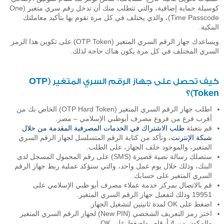
كوسيلة حماية إضافية، والتي تتطلب منك أن تدخل رقم سري متغير (One
Time Passcode)، والذي يختلف في كل مرة تقوم بها بتأكيد معاملتك
البنكية.
ويساعدك جهاز الرقم السري المتغير (OTP Token) على تكوين هذا الرمز
السري المختلف في كل مرة يكون هناك حاجة لذلك.
كيف تحصل على جهاز الرقم السري المتغير (OTP
Token)؟
اطلب جهاز الرقم السري المتغير (OTP Hard Token) الخاص بك من
أقرب فرع من فروع مصرف أبوظبي الإسلامي – مصر.
قم بتعبئة
طلب الاشتراك في الخدمات المصرفية المقدمة من خلال
شبكة الإنترنت
، وتأكد من كتابة الرقم المتسلسل لجهاز الرقم السري
المتغير، والموجود خلف الجهاز، على الطلب.
ستصلك رسالة نصية قصيرة (SMS) على رقم المحمول المسجل لدى
البنك، وذلك خلال يوم عمل واحد، والتي ستؤكد عملية ربط جهاز الرقم
السري المتغير على حسابك.
قم بالاتصال بمركز خدمة عملاء مصرف أبو ظبي الإسلامي على
19951 وذلك لتفعيل جهاز الرقم السري المتغير.
اضغط على OK لمدة ثانيتين لتشغيل الجهاز.
اختر رمز التعريف الشخصي (New PIN) لجهاز الرقم السري المتغير
والمكون من 4 أرقام، واضغط على OK.