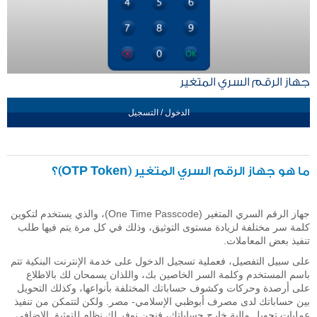
جهاز الرقم السري المتغير
الدخول / التسجيل
ما هو جهاز الرقم السري المتغير (OTP Token)؟
جهاز الرقم السري المتغير (One Time Passcode)، والذي يستخدم لتكوين
كلمة سر مختلفة لزيادة مستوى التوثيق، وذلك في كل مرة يتم فيها طلب
تنفيذ بعض المعاملات.
على سبيل التفصيل، فعملية تسجيل الدخول على خدمة الإنترنت البنكية تتم
باسم المستخدم وكلمة السر الخاصين بك، واللذان يسمحان لك بالاطلاع
على أرصدة وحركات وكشوف حساباتك المختلفة بأنواعها، وكذلك التحويل
بين حساباتك لدى مصرف أبوظبي الإسلامي- مصر. ولكن لتتمكن من تنفيذ
عمليات تحويل مالية خارج حساباتك، فنحن نوفر لك نظام للتوثيق الإضافي