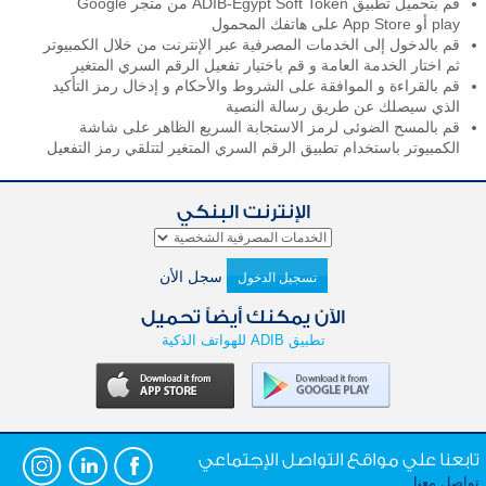
قم بتحميل تطبيق ADIB-Egypt Soft Token من متجر Google
play أو App Store على هاتفك المحمول
قم بالدخول إلى الخدمات المصرفية عبر الإنترنت من خلال الكمبيوتر
ثم اختار الخدمة العامة و قم باختيار تفعيل الرقم السري المتغير
قم بالقراءة و الموافقة على الشروط والأحكام و إدخال رمز التأكيد
الذي سيصلك عن طريق رسالة النصية
قم بالمسح الضوئى لرمز الاستجابة السريع الظاهر على شاشة
الكمبيوتر باستخدام تطبيق الرقم السري المتغير لتتلقي رمز التفعيل
الإنترنت البنكي
سجل الأن
تسجيل الدخول
الآن يمكنك أيضاً تحميل
تطبيق ADIB للهواتف الذكية
تابعنا علي مواقع التواصل الإجتماعي
تواصل معنا