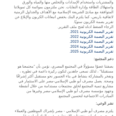
والمشتريات واستخدام الإمدادات والتخلص منها والمياه والورق
واستهلاك الطاقة وإدارة النفايات. نحن ملتزمون بموائمة كل تمويلاتنا
المتوافقة مع مبادئ الشريعة الإسلامية مع الأهداف والجداول الزمنية
لاتفاقية باريس، كما يلتزم البنك بخفض انبعاثات الكربون والإبلاغ عن
تقرير بصمة الكربون سنويًا.
الرجاء الضغط ادناه لفتح ملف التقرير.
تقرير البصمة الكربونية 2021.
تقرير البصمة الكربونية 2022.
تقرير البصمة الكربونية 2023.
تقرير البصمة الكربونية 2024.
تقرير البصمة الكربونية 2025.
دعم المجتمع:
بصفتنا عضوًا مسؤولًا في المجتمع المصري، نؤمن بأن "مجتمعنا هو
مستقبلنا" ، لذلك نسعى جاهدين لنكون ركيزة داعمة في تطوره ،
ونفخر بالمشاركة بنشاط في بناء الجسور نحو مستقبل أكثر إشراقًا
وصحة. يعمل مصرف أبو ظبي الإسلامي-مصر على الاستثمار في
مشاريع تنمية المجتمع لخلق مجتمعات مستدامة من خلال أنشطة
وجهود مؤسسة مصرف أبو ظبي الإسلامي-مصر وغيرها من
المبادرات الاجتماعية لتحسين المجتمع.
نشر الوعي:
يلتزم مصرف أبو ظبي الإسلامي - مصر بإشراك الموظفين والعملاء
في جميع مبادرات وتحديثات الاستدامة. يؤمن البنك أن له دورًا