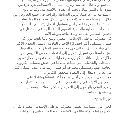
المجتمع والأجيال القادمة. ويدرك البنك أن الاستدامة هي جزء من
نموه، وأن النمو المالي يجب أن يقترن بالاستدامة. وقد تم دمج
الاستدامة في غرضها: غرس البساطة والراحة في جميع العروض من
خلال تجربة شخصية وجذابة تتماشى بشكل وثيق مع الممارسات
المستدامة المعروفة من أجل مستقبل أفضل. يتماشى ذلك مع
المبادرات المحلية والعالمية لتحقيق الهدف الجماعي المتمثل في
تحقيق المعايير العالمية وبناء ثقافة طويلة الأمد.
في مصرف أبو ظبي الإسلامي- مصر، نؤمن بأننا نلعب دورًا في
ضمان مستقبل أكثر اخضرارًا للأجيال القادمة. ويتمثل التحدي الأكبر
الذي يواجه الجيل الحالي في معالجة تغير المناخ، ويلعب التمويل
دورًا حاسمًا في تسهيل التحول إلى اقتصاد منخفض الكربون. من
خلال تقليل انبعاثات الكربون من عملياتنا الخاصة ومن خلال تقديم
المنتجات والخدمات التي تساعد عملائنا في خفض بصمات الكربون
الخاصة بهم، وسيتمكن مصرف أبو ظبي الإسلامي- مصر بشكل كبير
من تعزيز الانتقال إلى اقتصاد منخفض الكربون.
كما نسعى جاهدين من أجل مجتمع أكثر إنصافًا وشاملًا على
الصعيدين الاجتماعي والاقتصادي. لدعم ذلك، نقوم بالاستثمارات
ونعزز الوعي بالوصول إلى التعليم والابتكار لعملائنا وموظفينا
والمجتمع المحيط.
تغير المناخ:
كجزء من استدامته، يضمن مصرف أبو ظبي الإسلامي-مصر دائمًا أن
تكون مرافقه آمنًة بيئيًا في الأنشطة المتعلقة بالمباني والعمليات