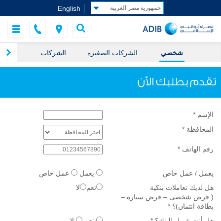
English
شخصي
الشركات الصغيرة
الشركات
ال
تقدم بطلبك الأن
الإسم
*
المحافظة
*
رقم الهاتف
*
يعمل / عمل خاص
يعمل
عمل خاص
هل لديك تعاملات بنكية
نعم
لا
( قرض شخصى – قرض سيارة –
بطاقة ائتمان)؟
*
هل أنت عميل للبنك؟
*
نعم
لا