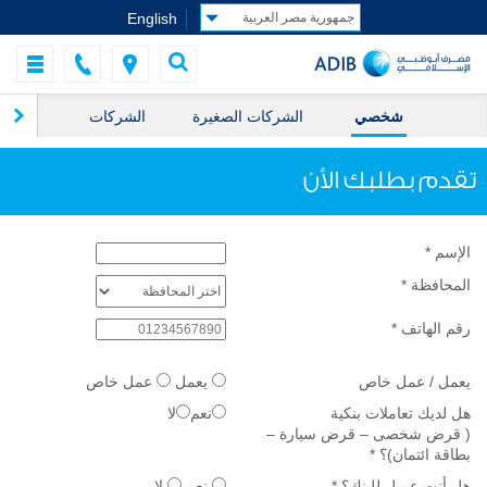
English
شخصي
الشركات الصغيرة
الشركات
ال
تقدم بطلبك الأن
الإسم
*
المحافظة
*
رقم الهاتف
*
يعمل / عمل خاص
يعمل
عمل خاص
هل لديك تعاملات بنكية
نعم
لا
( قرض شخصى – قرض سيارة –
بطاقة ائتمان)؟
*
هل أنت عميل للبنك؟
*
نعم
لا