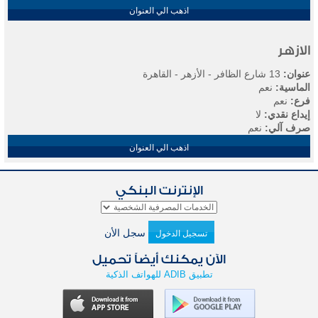
اذهب الي العنوان
الازهر
عنوان:
13 شارع الظافر - الأزهر - القاهرة
الماسية:
نعم
فرع:
نعم
إيداع نقدي:
لا
صرف آلي:
نعم
اذهب الي العنوان
البورصه
الإنترنت البنكي
عنوان:
5 أ شارع البورصة الجديدة - البورصه - القاهرة
الماسية:
نعم
سجل الأن
تسجيل الدخول
فرع:
نعم
إيداع نقدي:
لا
الآن يمكنك أيضاً تحميل
صرف آلي:
نعم
تطبيق ADIB للهواتف الذكية
اذهب الي العنوان