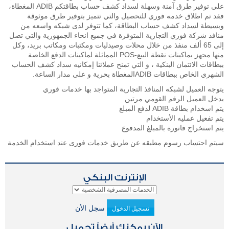
على توفير طرق آمنة وسهلة لسداد كشف حساب بطاقتكم ADIB المغطاة،
فقد تم اطلاق خدمه فوري للتحصيل والتي تتميز بتوفير طرق موثوقة
وبسيطة لسداد كشف حساب البطاقة، كما تتوفر لدى شبكه واسعه من
منافذ شركة فوري التجارية المتوفرة في جميع انحاء الجمهورية والتي تصل
إلى 65 ألف منفذ من خلال محلات وصيدليات ومكتبات ومكاتب بريد، وكل
منها مجهز بماكينات نقطة البيع-POS المماثلة لماكينات الدفع الخاصة
ببطاقات الائتمان البنكية ، و التي تمنح عملائنا إمكانيه سداد كشف الحساب
الشهري الخاص ببطاقات ADIBالمغطاة بحرية و على مدار الساعة.
يتوجه العميل لشبكه المنافذ التجارية المتواجد بها خدمات فوري
يدخل العميل الرقم القومي مرتين
يتم اسخدام بطاقة ADIB لدفع المبلغ
يتم تفعيل عمليه الأستخدام
يتم استخراج فاتورة بالمبلغ المدفوع
سيتم احتساب رسوم مطبقه عن طريق خدمات فورى عند استخدام الخدمة
الإنترنت البنكي
سجل الأن
تسجيل الدخول
الآن يمكنك أيضاً تحميل