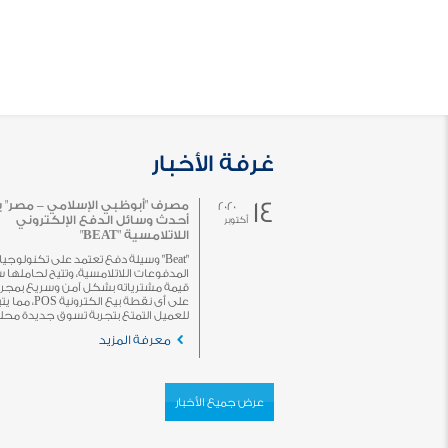
غرفة الأخبار
14
مصرف "أبوظبي الإسلامي – مصر" 
2020
أحدث وسائل الدفع الإلكتروني
أكتوبر
اللاتلامسية "BEAT"
"Beat" وسيلة دفع تعتمد على تكنولوجيا
المدفوعات اللاتلامسية، وتتيح لحاملها 
قيمة مشترياته بشكل آمن وسريع بمجرد 
على أى نقطة بيع الكترونية POS، 
للعميل التمتع بتجربة تسوق جديدة محلياً 
معرفة المزيد
عرض جميع الأخبار