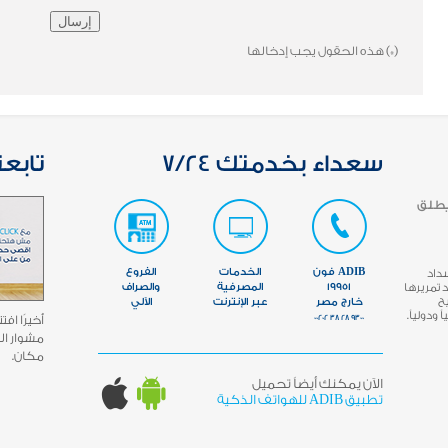
(*)
هذه الحقول يجب إدخالها
سعداء بخدمتك 7/24
تابعن
يطلق
ADIB فون
الخدمات
الفروع
سداد
تمريرها
19951
المصرفية
والصراف
مما يتيح
خارج مصر
عبر الإنترنت
الآلي
ودولياً.
9300 28 38 00202
مشوار ال
مكان.
الآن يمكنك أيضاً تحميل
تطبيق ADIB للهواتف الذكية