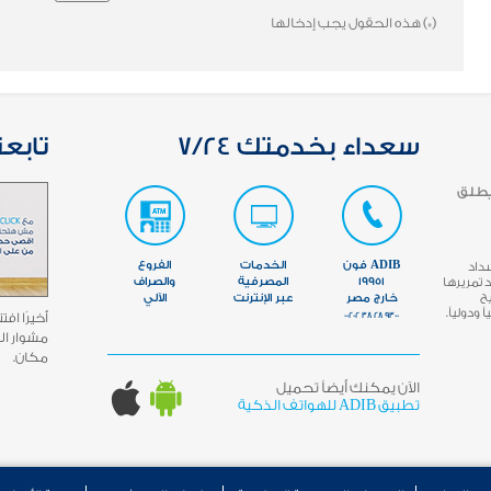
(*)
هذه الحقول يجب إدخالها
سعداء بخدمتك 7/24
تابعن
يطلق
ADIB فون
الخدمات
الفروع
سداد
تمريرها
19951
المصرفية
والصراف
مما يتيح
خارج مصر
عبر الإنترنت
الآلي
ودولياً.
9300 28 38 00202
مشوار ال
مكان.
الآن يمكنك أيضاً تحميل
تطبيق ADIB للهواتف الذكية