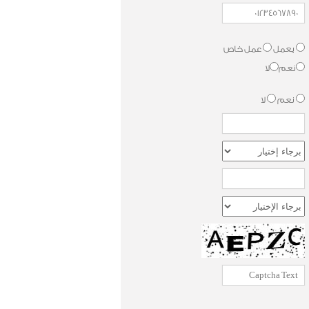
يعمل
عمل خاص
نعم
لا
نعم
لا